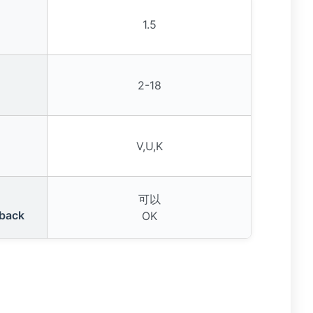
1.5
2-18
V,U,K
可以
dback
OK