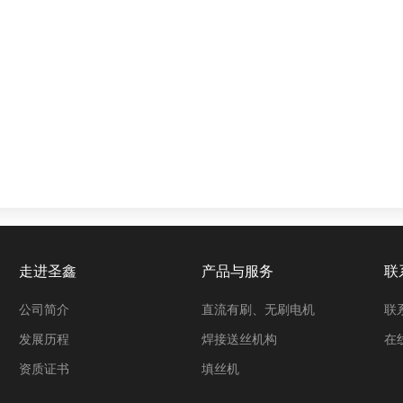
走进圣鑫
产品与服务
联
公司简介
直流有刷、无刷电机
联
发展历程
焊接送丝机构
在
资质证书
填丝机