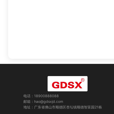
电话：18900888088
邮箱：hao@gdsxjd.com
地址：广东省佛山市顺德区杏坛镇顺德智富园21栋