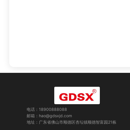
电话：18900888088
邮箱：hao@gdsxjd.com
地址：广东省佛山市顺德区杏坛镇顺德智富园21栋