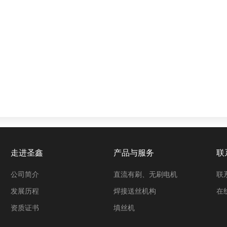
走进圣鑫
产品与服务
联
公司简介
直流有刷、无刷电机
联
发展历程
焊接送丝机构
在
资质证书
填丝机