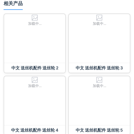
相关产品
加载中...
加载中...
中文 送丝机配件 送丝轮 2
中文 送丝机配件 送丝轮 3
加载中...
加载中...
中文 送丝机配件 送丝轮 4
中文 送丝机配件 送丝轮 5