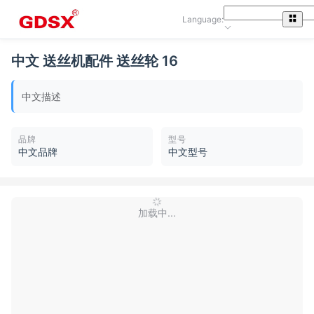
Language:
中文 送丝机配件 送丝轮 16
中文描述
品牌
型号
中文品牌
中文型号
加载中...