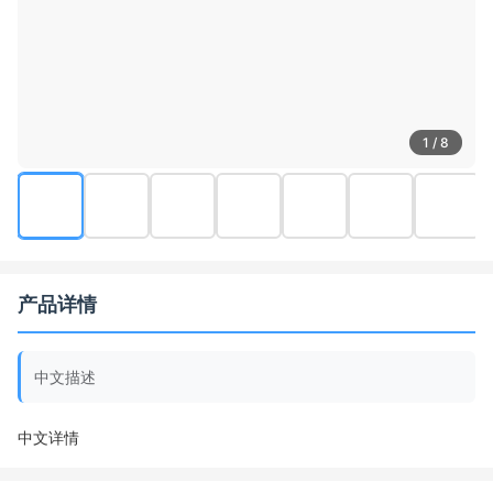
1 / 8
产品详情
中文描述
中文详情