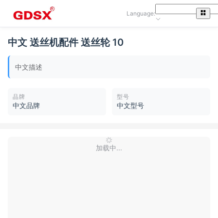
Language:
中文 送丝机配件 送丝轮 10
中文描述
品牌
型号
中文品牌
中文型号
加载中...