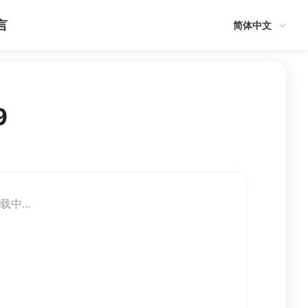
言
简体中文
9
载中...