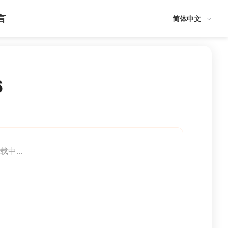
言
简体中文
6
载中...