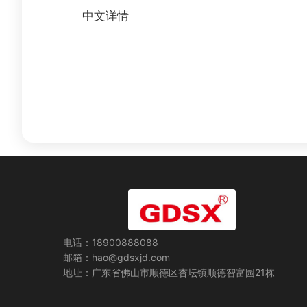
中文详情
电话：18900888088
邮箱：hao@gdsxjd.com
地址：广东省佛山市顺德区杏坛镇顺德智富园21栋