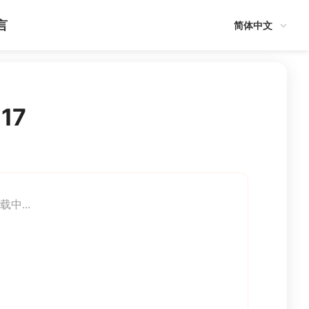
言
简体中文
17
载中...