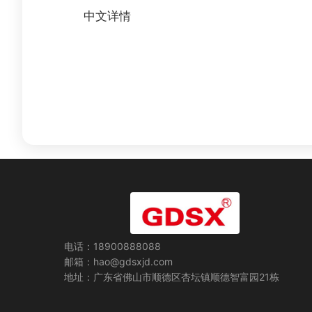
中文详情
电话：18900888088
邮箱：hao@gdsxjd.com
地址：广东省佛山市顺德区杏坛镇顺德智富园21栋