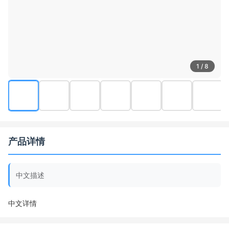
1 / 8
产品详情
中文描述
中文详情