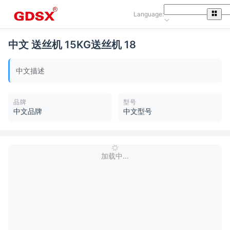
Language:
中文 送丝机 15KG送丝机 18
中文描述
品牌
型号
中文品牌
中文型号
加载中...