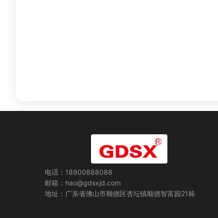
电话：18900888088
邮箱：hao@gdsxjd.com
地址：广东省佛山市顺德区杏坛镇顺德智富园21栋