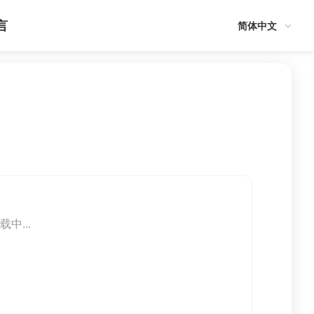
言
简体中文
载中...