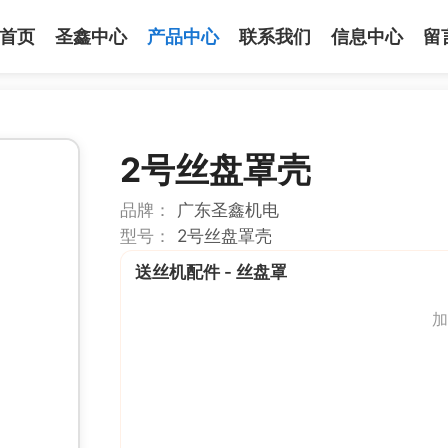
首页
圣鑫中心
产品中心
联系我们
信息中心
留
2号丝盘罩壳
品牌：
广东圣鑫机电
型号：
2号丝盘罩壳
送丝机配件 - 丝盘罩
加